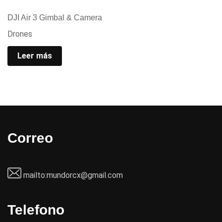
DJI Air 3 Gimbal & Camera
Drones
Leer más
Correo
mailto:
mundorcx@gmail.com
Telefono