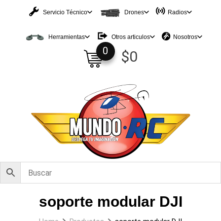
Skip
Servicio Técnico
Drones
Radios
to
content
0
$
0
Herramientas
Otros articulos
Nosotros
soporte modular DJI